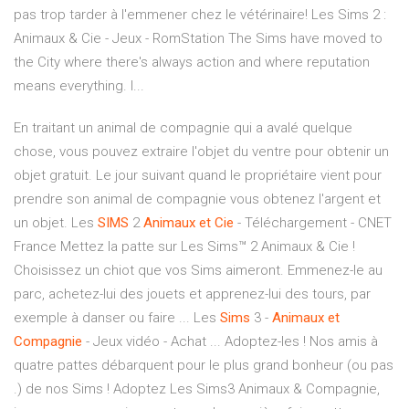
pas trop tarder à l'emmener chez le vétérinaire! Les Sims 2 :
Animaux & Cie - Jeux - RomStation The Sims have moved to
the City where there's always action and where reputation
means everything. I...
En traitant un animal de compagnie qui a avalé quelque
chose, vous pouvez extraire l'objet du ventre pour obtenir un
objet gratuit. Le jour suivant quand le propriétaire vient pour
prendre son animal de compagnie vous obtenez l'argent et
un objet. Les
SIMS
2
Animaux
et Cie
- Téléchargement - CNET
France Mettez la patte sur Les Sims™ 2 Animaux & Cie !
Choisissez un chiot que vos Sims aimeront. Emmenez-le au
parc, achetez-lui des jouets et apprenez-lui des tours, par
exemple à danser ou faire ... Les
Sims
3 -
Animaux
et
Compagnie
- Jeux vidéo - Achat ... Adoptez-les ! Nos amis à
quatre pattes débarquent pour le plus grand bonheur (ou pas
.) de nos Sims ! Adoptez Les Sims3 Animaux & Compagnie,