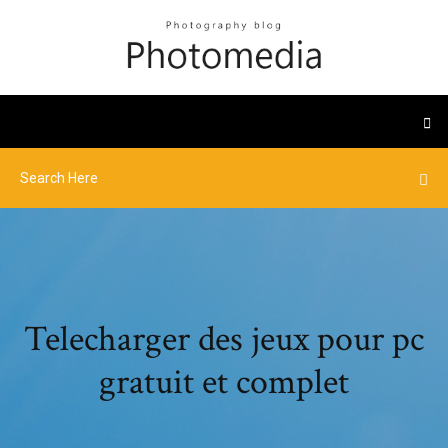
Telecharger des jeux pour pc
gratuit et complet