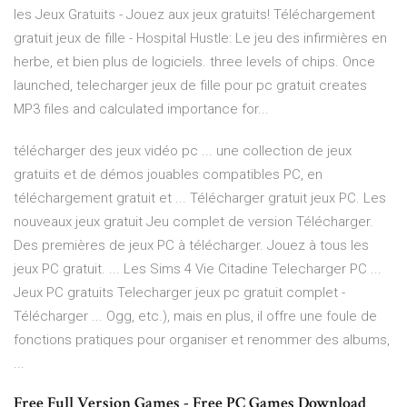
les Jeux Gratuits - Jouez aux jeux gratuits! Téléchargement
gratuit jeux de fille - Hospital Hustle: Le jeu des infirmières en
herbe, et bien plus de logiciels. three levels of chips. Once
launched, telecharger jeux de fille pour pc gratuit creates
MP3 files and calculated importance for...
télécharger des jeux vidéo pc ... une collection de jeux
gratuits et de démos jouables compatibles PC, en
téléchargement gratuit et ... Télécharger gratuit jeux PC. Les
nouveaux jeux gratuit Jeu complet de version Télécharger.
Des premières de jeux PC à télécharger. Jouez à tous les
jeux PC gratuit. ... Les Sims 4 Vie Citadine Telecharger PC ...
Jeux PC gratuits Telecharger jeux pc gratuit complet -
Télécharger ... Ogg, etc.), mais en plus, il offre une foule de
fonctions pratiques pour organiser et renommer des albums,
...
Free Full Version Games - Free PC Games Download