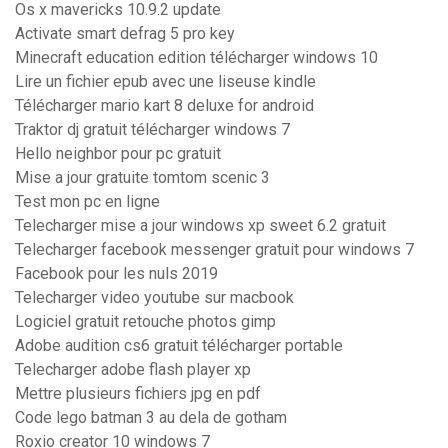
Os x mavericks 10.9.2 update
Activate smart defrag 5 pro key
Minecraft education edition télécharger windows 10
Lire un fichier epub avec une liseuse kindle
Télécharger mario kart 8 deluxe for android
Traktor dj gratuit télécharger windows 7
Hello neighbor pour pc gratuit
Mise a jour gratuite tomtom scenic 3
Test mon pc en ligne
Telecharger mise a jour windows xp sweet 6.2 gratuit
Telecharger facebook messenger gratuit pour windows 7
Facebook pour les nuls 2019
Telecharger video youtube sur macbook
Logiciel gratuit retouche photos gimp
Adobe audition cs6 gratuit télécharger portable
Telecharger adobe flash player xp
Mettre plusieurs fichiers jpg en pdf
Code lego batman 3 au dela de gotham
Roxio creator 10 windows 7