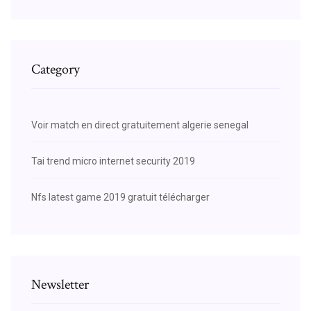
Category
Voir match en direct gratuitement algerie senegal
Tai trend micro internet security 2019
Nfs latest game 2019 gratuit télécharger
Newsletter