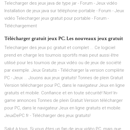
Telecharger des jeux java de type jar - Forum - Jeux vidéo
Installation de jeux java sur téléphone portable - Forum - Jeux
vidéo Telecharger jeux gratuit pour portable - Forum -
Téléchargement
Télécharger gratuit jeux PC. Les nouveaux jeux gratuit
Telecharger des jeux pc gratuit et complet ... Ce logiciel
prend en charge les tournois sportifs mais peut aussi être
utilisé pour les tournois de jeux vidéo ou de jeux de société
par exemple. Jeux Gratuits - Télécharger la version complète
PC - Jeux ... Jouons aux jeux gratuits! Tonnes de plein Gratuit
Version télécharger pour PC, dans le navigateur Jeux en ligne
gratuits et mobile. Confiance et en toute sécurité! Non! In-
game annonces Tonnes de plein Gratuit Version télécharger
pour PC, dans le navigateur Jeux en ligne gratuits et mobile.
JeuxDePC.fr - Télécharger des jeux gratuits!
Salut à tous. Si vous êtes un fan de jeux vidéo PC, mais que