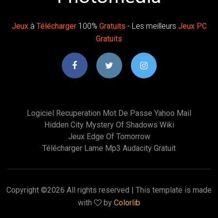
Jeux
à
Télécharger
100%
Gratuits
- Les meilleurs
Jeux
PC
Gratuits
Logiciel Recuperation Mot De Passe Yahoo Mail
Hidden City Mystery Of Shadows Wiki
Jeux Edge Of Tomorrow
Télécharger Lame Mp3 Audacity Gratuit
Copyright ©
2026 All rights reserved | This template is made
with
by
Colorlib