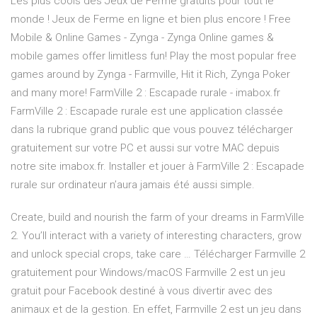
Les plus cools des Jeux de Ferme gratuits pour tout le
monde ! Jeux de Ferme en ligne et bien plus encore ! Free
Mobile & Online Games - Zynga - Zynga Online games &
mobile games offer limitless fun! Play the most popular free
games around by Zynga - Farmville, Hit it Rich, Zynga Poker
and many more! FarmVille 2 : Escapade rurale - imabox.fr
FarmVille 2 : Escapade rurale est une application classée
dans la rubrique grand public que vous pouvez télécharger
gratuitement sur votre PC et aussi sur votre MAC depuis
notre site imabox.fr. Installer et jouer à FarmVille 2 : Escapade
rurale sur ordinateur n’aura jamais été aussi simple.
Create, build and nourish the farm of your dreams in FarmVille
2. You’ll interact with a variety of interesting characters, grow
and unlock special crops, take care … Télécharger Farmville 2
gratuitement pour Windows/macOS Farmville 2 est un jeu
gratuit pour Facebook destiné à vous divertir avec des
animaux et de la gestion. En effet, Farmville 2 est un jeu dans