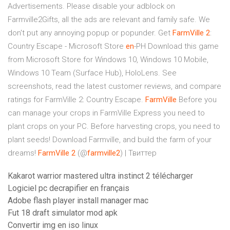
Advertisements. Please disable your adblock on
Farmville2Gifts, all the ads are relevant and family safe. We
don't put any annoying popup or popunder. Get
FarmVille
2
:
Country Escape - Microsoft Store
en
-PH Download this game
from Microsoft Store for Windows 10, Windows 10 Mobile,
Windows 10 Team (Surface Hub), HoloLens. See
screenshots, read the latest customer reviews, and compare
ratings for FarmVille 2: Country Escape.
FarmVille
Before you
can manage your crops in FarmVille Express you need to
plant crops on your PC. Before harvesting crops, you need to
plant seeds! Download Farmville, and build the farm of your
dreams!
FarmVille
2
(@
farmville2
) | Твиттер
Kakarot warrior mastered ultra instinct 2 télécharger
Logiciel pc decrapifier en français
Adobe flash player install manager mac
Fut 18 draft simulator mod apk
Convertir img en iso linux