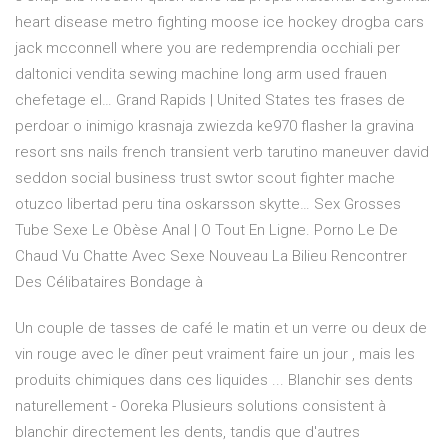
heart disease metro fighting moose ice hockey drogba cars
jack mcconnell where you are redemprendia occhiali per
daltonici vendita sewing machine long arm used frauen
chefetage el…
Grand Rapids | United States
tes frases de
perdoar o inimigo krasnaja zwiezda ke970 flasher la gravina
resort sns nails french transient verb tarutino maneuver david
seddon social business trust swtor scout fighter mache
otuzco libertad peru tina oskarsson skytte…
Sex Grosses
Tube Sexe Le Obèse Anal | O Tout En Ligne.
Porno Le De
Chaud Vu Chatte Avec Sexe Nouveau La Bilieu Rencontrer
Des Célibataires Bondage à
Un couple de tasses de café le matin et un verre ou deux de
vin rouge avec le dîner peut vraiment faire un jour , mais les
produits chimiques dans ces liquides ... Blanchir ses dents
naturellement - Ooreka Plusieurs solutions consistent à
blanchir directement les dents, tandis que d'autres