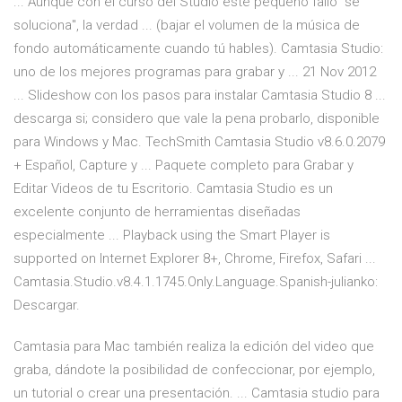
... Aunque con el curso del Studio este pequeño fallo "se
soluciona", la verdad ... (bajar el volumen de la música de
fondo automáticamente cuando tú hables). Camtasia Studio:
uno de los mejores programas para grabar y ... 21 Nov 2012
... Slideshow con los pasos para instalar Camtasia Studio 8 ...
descarga si; considero que vale la pena probarlo, disponible
para Windows y Mac. TechSmith Camtasia Studio v8.6.0.2079
+ Español, Capture y ... Paquete completo para Grabar y
Editar Videos de tu Escritorio. Camtasia Studio es un
excelente conjunto de herramientas diseñadas
especialmente ... Playback using the Smart Player is
supported on Internet Explorer 8+, Chrome, Firefox, Safari ...
Camtasia.Studio.v8.4.1.1745.Only.Language.Spanish-julianko:
Descargar.
Camtasia para Mac también realiza la edición del video que
graba, dándote la posibilidad de confeccionar, por ejemplo,
un tutorial o crear una presentación. ... Camtasia studio para