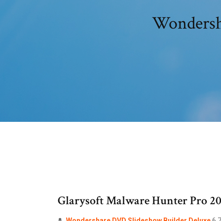
Wondersha
Glarysoft Malware Hunter Pro 201
Wondershare
DVD
Slideshow
Builder
Deluxe
6.7