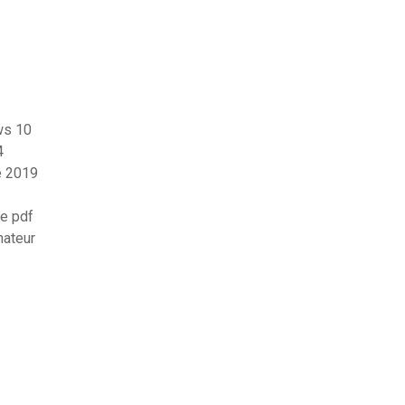
ws 10
4
e 2019
se pdf
nateur