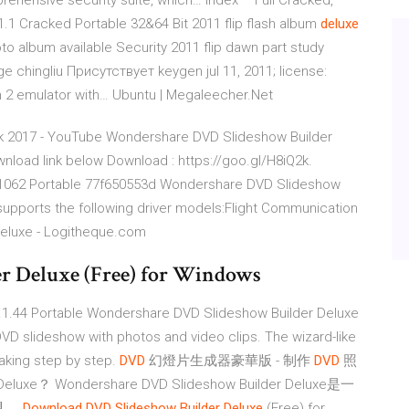
mprehensive security suite, which…
Index – Full Cracked,
.1 Cracked Portable 32&64 Bit
2011 flip flash album
deluxe
oto album available Security 2011 flip dawn part study
e chingliu Присутствует keygen jul 11, 2011; license:
h 2 emulator with…
Ubuntu | Megaleecher.Net
k 2017 - YouTube Wondershare DVD Slideshow Builder
wnload link below Download : https://goo.gl/H8iQ2k.
1062 Portable 77f650553d Wondershare DVD Slideshow
supports the following driver models:Flight Communication
deluxe - Logitheque.com
 Deluxe (Free) for Windows
.1.44 Portable Wondershare DVD Slideshow Builder Deluxe
VD slideshow with photos and video clips. The wizard-like
aking step by step.
DVD
幻燈片生成器豪華版 - 制作
DVD
照
uxe？ Wondershare DVD Slideshow Builder Deluxe是一
具。
Download DVD Slideshow Builder Deluxe
(Free) for