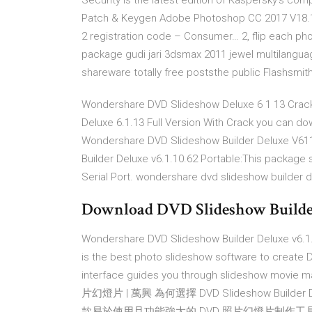
Security is the latest edition of Kaspersky's co
Patch & Keygen
Adobe Photoshop CC 2017 V18.1
2 registration code – Consumer…
2, flip each ph
package gudi jari 3dsmax 2011 jewel multilanguag
shareware totally free poststhe public Flashsmit
Wondershare DVD Slideshow Deluxe 6 1 13 Crac
Deluxe 6.1.13 Full Version With Crack you can do
Wondershare DVD Slideshow Builder Deluxe V61
Builder Deluxe v6.1.10.62 Portable:This package 
Serial Port. wondershare dvd slideshow builder 
Download DVD Slideshow Builder
Wondershare DVD Slideshow Builder Deluxe v6.1
is the best photo slideshow software to create D
interface guides you through slideshow movie m
片幻燈片 | 萬興 為何選擇 DVD Slideshow Builder Del
款易於使用且功能強大的 DVD 照片幻燈片制作工