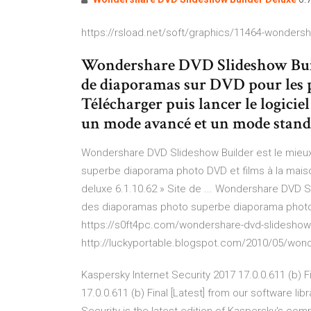
https://rsload.net/soft/graphics/11464-wondersh
Wondershare DVD Slideshow Build
de diaporamas sur DVD pour les ph
Télécharger puis lancer le logici
un mode avancé et un mode stand
Wondershare DVD Slideshow Builder est le mieux
superbe diaporama photo DVD et films à la mais
deluxe 6.1.10.62 » Site de ... Wondershare DVD S
des diaporamas photo superbe diaporama photo D
https://s0ft4pc.com/wondershare-dvd-slideshow-
http://luckyportable.blogspot.com/2010/05/wond
Kaspersky Internet Security 2017 17.0.0.611 (b) F
17.0.0.611 (b) Final [Latest] from our software li