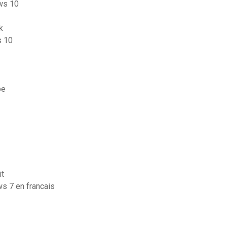
ows 10
k
s 10
pe
it
s 7 en francais