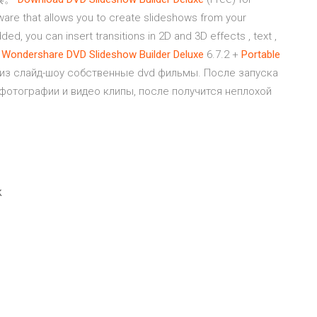
are that allows you to create slideshows from your
d, you can insert transitions in 2D and 3D effects , text ,
.
Wondershare
DVD
Slideshow
Builder
Deluxe
6.7.2 +
Portable
з слайд-шоу собственные dvd фильмы. После запуска
отографии и видео клипы, после получится неплохой
k