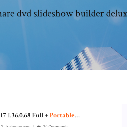
re dvd slideshow builder delux
7 1.36.0.68 Full +
Portable
…
.2 - kolompc.com
10 Comments