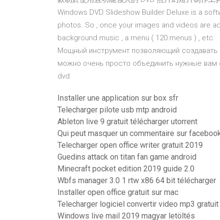
Windows DVD Slideshow Builder Deluxe is a softw
photos. So , once your images and videos are adde
background music , a menu ( 120 menus ) , etc. 
Мощный инструмент позволяющий создавать и
можно очень просто объединить нужные вам ф
dvd
Installer une application sur box sfr
Telecharger pilote usb mtp android
Ableton live 9 gratuit télécharger utorrent
Qui peut masquer un commentaire sur faceboo
Telecharger open office writer gratuit 2019
Guedins attack on titan fan game android
Minecraft pocket edition 2019 guide 2.0
Wbfs manager 3.0 1 rtw x86 64 bit télécharger
Installer open office gratuit sur mac
Telecharger logiciel convertir video mp3 gratuit
Windows live mail 2019 magyar letöltés