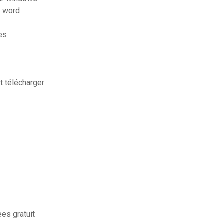
r word
es
it télécharger
es gratuit