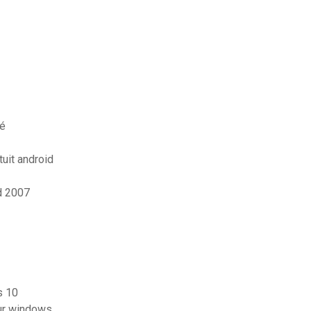
té
uit android
d 2007
s 10
sur windows