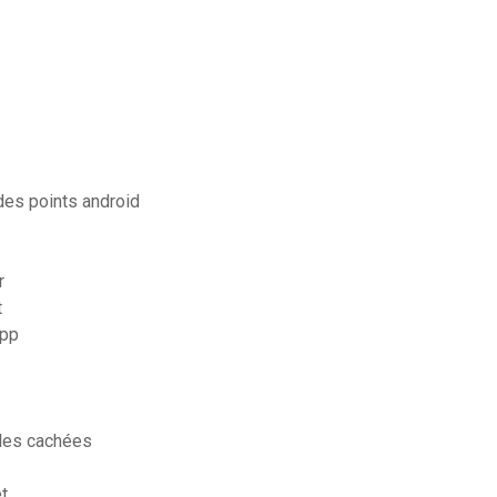
des points android
r
t
app
iles cachées
t