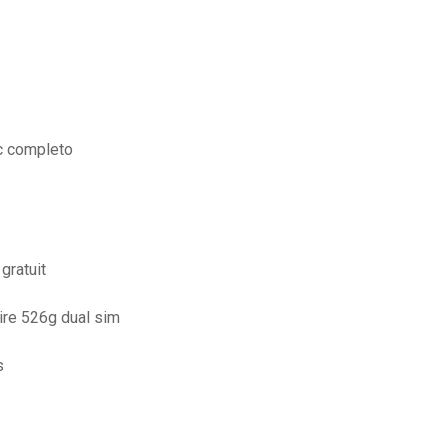
c completo
gratuit
sire 526g dual sim
s