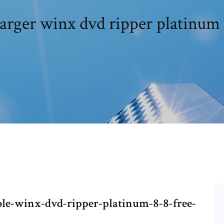
arger winx dvd ripper platinum 
le-winx-dvd-ripper-platinum-8-8-free-