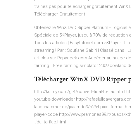
trainez pas pour télécharger gratuitement WinX 
Télécharger Gratuitement
Obtenez le WinX DVD Ripper Platinum - Logiciel
Spéciale de 5KPlayer, jusqu'à 70% de réduction 
Tous les articles | Easytutoriel.com
5KPlayer : Lir
streaming ! Par : Soufiane Sabiri | Classé dans :
articles sur Papygeek.com Accéder au nuage de 
farming…
Free farming simolator 2009 dowland d
Télécharger WinX DVD Ripper po
http://kolrny.com/gr4/convert-tidal-to-flac.html
youtube-downloader http://rafaelulloavergara.co
lauchhammer.de/jxaamdo9/h264-pixel-format.htm
player-code http://www.pramones99.lt/ouaps/xdf
tidal-to-flac.html