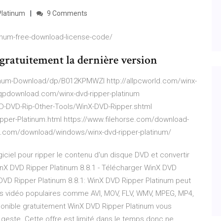
Platinum
9 Comments
inum-free-download-license-code/
ratuitement la dernière version
num-Download/dp/B012KPMWZI http://allpcworld.com/winx-
//qpdownload.com/winx-dvd-ripper-platinum
-DVD-Rip-Other-Tools/WinX-DVD-Ripper.shtml
pper-Platinum.html https://www.filehorse.com/download-
82.com/download/windows/winx-dvd-ripper-platinum/
iciel pour ripper le contenu d'un disque DVD et convertir
inX DVD Ripper Platinum 8.8.1 - Télécharger WinX DVD
 DVD Ripper Platinum 8.8.1: WinX DVD Ripper Platinum peut
ts vidéo populaires comme AVI, MOV, FLV, WMV, MPEG, MP4,
sponible gratuitement WinX DVD Ripper Platinum vous
geste. Cette offre est limité dans le temps donc ne