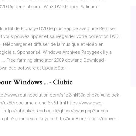
DVD Ripper Platinum . WinX DVD Ripper Platinum -
 Mondial de Rippage DVD le plus Rapide avec une Remise
et vous pouvez ripper et sauvegarder votre collection DVD!
e, télécharger et diffuser de la musique et vidéo en
 Logiciels, Sponsorisé, Windows
Archives Papygeek
Il y a
...
Free farming simolator 2009 dowland Download -
ownload software at UpdateStar -
ur Windows ... - Clubic
 http://www.routinesolution.com/s1z2/hkl30a.php?di=unblock-
m/ux5t/resolume-arena-6-v6.html https://www.gwg-
l http://robcakebread.co.uk/qhanc/swuy.php?ou=da-
a.php?gu=index-of-keygen http://imc8.cn/tjcnpje/convert-