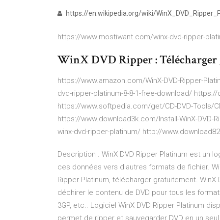
https://en.wikipedia.org/wiki/WinX_DVD_Ripper_
https://www.mostiwant.com/winx-dvd-ripper-plat
WinX DVD Ripper : Télécharger g
https://www.amazon.com/WinX-DVD-Ripper-Plati
dvd-ripper-platinum-8-8-1-free-download/ https:
https://www.softpedia.com/get/CD-DVD-Tools/CD
https://www.download3k.com/Install-WinX-DVD-Ri
winx-dvd-ripper-platinum/ http://www.download
Description . WinX DVD Ripper Platinum est un log
ces données vers d'autres formats de fichier. W
Ripper Platinum, télécharger gratuitement. WinX
déchirer le contenu de DVD pour tous les forma
3GP, etc.. Logiciel WinX DVD Ripper Platinum di
permet de ripper et sauvegarder DVD en un seul 