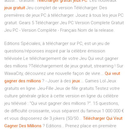
aussi... Gratuite.
Télécharger
gratuit
jeux
PC
. Les nouveaux
jeux
gratuit
Jeu complet de version Télécharger. Des
premières de jeux PC à télécharger. Jouez à tous les jeux PC
gratuit. Gears 5 Télécharger Jeu PC Version Complete Gratuit
Jeu PC - Version Complète - Français Nom de la release.
Editions Spéciales, à télécharger sur PC, est un jeu de
questions/réponses inspiré par la célèbre émission
télévisée.Le téléchargement de votre Jeu Qui veut gagner
des millions ?Téléchargement de jeux gratuit, streaming ! Sur
WawaCity, découvrez une nouvelle façon de vivre...
Qui
veut
gagner
des
millions
? - Jouer à des
jeux
… Games Lol Jeux
gratuits en ligne. Jeu-Fille Jeux de fille gratuits.Testez votre
culture générale grâce à cette version en ligne du célèbre
jeu télévisé : "Qui veut gagner des millions ?". 15 questions,
de difficulté croissante, vous séparent du fameux 1 000 000 €
et vous disposerez de 3 jokers (50/50...
Télécharger
Qui
Veut
Gagner
Des
Millions
? Editions… Prenez place en première