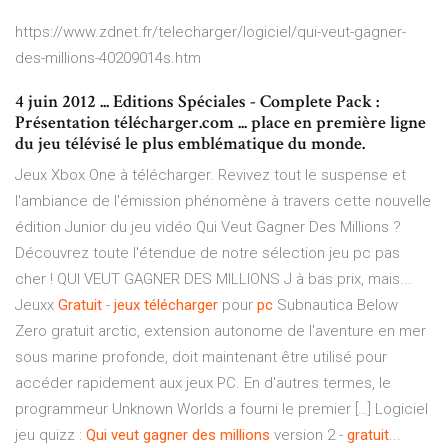
https://www.zdnet.fr/telecharger/logiciel/qui-veut-gagner-
des-millions-40209014s.htm
4 juin 2012 ... Editions Spéciales - Complete Pack :
Présentation télécharger.com ... place en première ligne
du jeu télévisé le plus emblématique du monde.
Jeux Xbox One à télécharger. Revivez tout le suspense et
l'ambiance de l'émission phénomène à travers cette nouvelle
édition Junior du jeu vidéo Qui Veut Gagner Des Millions ?
Découvrez toute l'étendue de notre sélection jeu pc pas
cher ! QUI VEUT GAGNER DES MILLIONS J à bas prix, mais...
Jeuxx
Gratuit
-
jeux
télécharger
pour
pc
Subnautica Below
Zero gratuit arctic, extension autonome de l'aventure en mer
sous marine profonde, doit maintenant être utilisé pour
accéder rapidement aux jeux PC. En d'autres termes, le
programmeur Unknown Worlds a fourni le premier […] Logiciel
jeu quizz :
Qui
veut
gagner
des
millions
version 2 -
gratuit
...