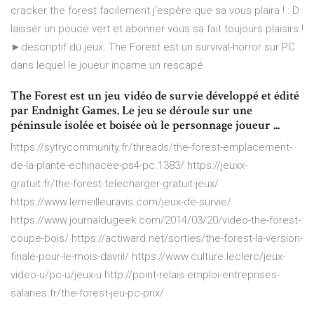
cracker the forest facilement j'espère que sa vous plaira ! : D
laisser un pouce vert et abonner vous sa fait toujours plaisirs !
►descriptif du jeux. The Forest est un survival-horror sur PC
dans lequel le joueur incarne un rescapé.
The Forest est un jeu vidéo de survie développé et édité
par Endnight Games. Le jeu se déroule sur une
péninsule isolée et boisée où le personnage joueur ...
https://sytrycommunity.fr/threads/the-forest-emplacement-
de-la-plante-echinacee-ps4-pc.1383/ https://jeuxx-
gratuit.fr/the-forest-telecharger-gratuit-jeux/
https://www.lemeilleuravis.com/jeux-de-survie/
https://www.journaldugeek.com/2014/03/20/video-the-forest-
coupe-bois/ https://actiward.net/sorties/the-forest-la-version-
finale-pour-le-mois-davril/ https://www.culture.leclerc/jeux-
video-u/pc-u/jeux-u http://point-relais-emploi-entreprises-
salaries.fr/the-forest-jeu-pc-prix/