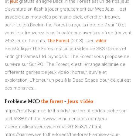
et
jeux
gratuits en ligne Back in the Forest est un de nos jeux
d'aventure en flash à jouer gratuitement sur WebJeux. Il est
associé aux mots clés point-and-click, chercher, trouver,
sortir Le jeu Back in the Forest a reçu la note de 7 sur 10 et
vous le retrouverez dans la catégorie aventure où se trouvent
2453 jeux différents.
The
Forest
(2018) - Jeu
vidéo
-
SensCritique The Forest est un jeu vidéo de SKS Games et
Endnight Games Ltd. Synopsis : The Forest vous propose de
survivre sur Sur PC : The Forest, c'est l'étrange alchimie de
différents genres de jeux vidéo : horreur, survie et
exploration. L'horreur un peu à la Dead Space pour ce qui est
des monstres...
Problème MOD
the
forest
-
Jeux
vidéo
https://realitygaming.fr/threads/the-forest-codes-triche-sur-
ps4.628894/ https://www.lesnumeriques.com/jeux-
video/meilleurs-jeux-video-mai-2018-a3757.html
https://gamewave.fr/the-forest/the-forest-la-mise-a-jour-