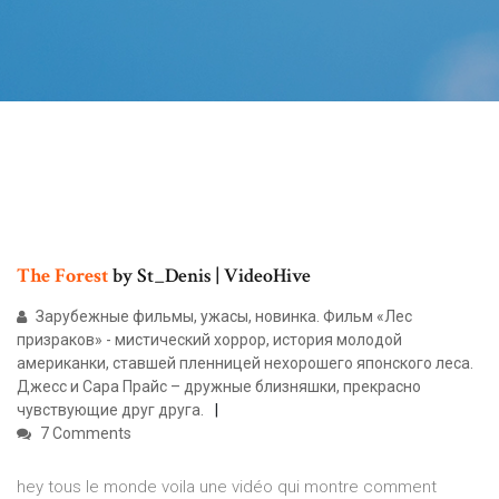
The
Forest
by St_Denis | VideoHive
Зарубежные фильмы, ужасы, новинка. Фильм «Лес
призраков» - мистический хоррор, история молодой
американки, ставшей пленницей нехорошего японского леса.
Джесс и Сара Прайс – дружные близняшки, прекрасно
чувствующие друг друга.
7 Comments
hey tous le monde voila une vidéo qui montre comment