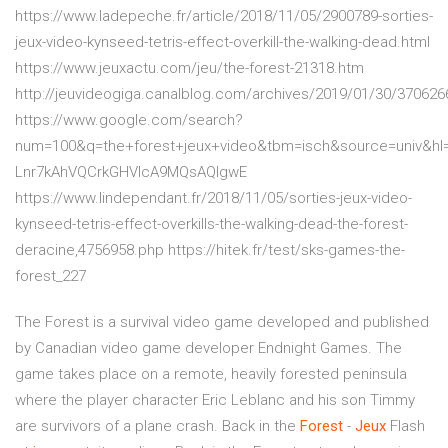
https://www.ladepeche.fr/article/2018/11/05/2900789-sorties-
jeux-video-kynseed-tetris-effect-overkill-the-walking-dead.html
https://www.jeuxactu.com/jeu/the-forest-21318.htm
http://jeuvideogiga.canalblog.com/archives/2019/01/30/370626
https://www.google.com/search?
num=100&q=the+forest+jeux+video&tbm=isch&source=univ&h
Lnr7kAhVQCrkGHVlcA9MQsAQIgwE
https://www.lindependant.fr/2018/11/05/sorties-jeux-video-
kynseed-tetris-effect-overkills-the-walking-dead-the-forest-
deracine,4756958.php https://hitek.fr/test/sks-games-the-
forest_227
The Forest is a survival video game developed and published
by Canadian video game developer Endnight Games. The
game takes place on a remote, heavily forested peninsula
where the player character Eric Leblanc and his son Timmy
are survivors of a plane crash. Back in the
Forest
-
Jeux
Flash