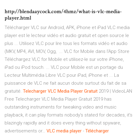
http://blendaaycock.com/4hmz/what-is-vlc-media-
player.html
Télécharger VLC sur Android, APK, iPhone et iPad VLC media
player est le lecteur vidéo et audio gratuit et open source le
plus ... Utilisez VLC pour lire tous les formats vidéo et audio
(MKV, MP4, AVI, MOV, Ogg, ... VLC for Mobile dans l'App Store
Téléchargez VLC for Mobile et utilisez-le sur votre iPhone,
iPad ou iPod touch. ... VLC pour Mobile est un portage du
Lecteur Multimédia Libre VLC pour iPad, iPhone et ... La
puissance de VLC ne fait aucun doute surtout du fait de sa
gratuité.
Telecharger
VLC
Media Player
Gratuit
2019 | VideoLAN
Free
Telecharger VLC Media Player Gratuit 2019 has
outstanding instruments for tweaking video and music
playback, it can play formats nobody’s stated for decades, it’s
blazingly rapidly and it does every thing without spyware,
advertisements or…
VLC
media
player
-
Télécharger