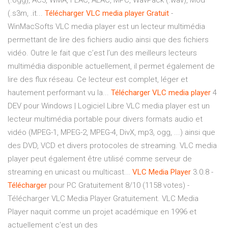
(.ogg), AC3, WMA, FLAC, ALAC, MPC, WavPack (.wav), Mod
(.s3m, .it...
Télécharger
VLC
media
player
Gratuit
-
WinMacSofts VLC media player est un lecteur multimédia
permettant de lire des fichiers audio ainsi que des fichiers
vidéo. Outre le fait que c’est l’un des meilleurs lecteurs
multimédia disponible actuellement, il permet également de
lire des flux réseau. Ce lecteur est complet, léger et
hautement performant vu la...
Télécharger
VLC
media
player
4
DEV pour Windows | Logiciel Libre VLC media player est un
lecteur multimédia portable pour divers formats audio et
vidéo (MPEG-1, MPEG-2, MPEG-4, DivX, mp3, ogg, ...) ainsi que
des DVD, VCD et divers protocoles de streaming. VLC media
player peut également être utilisé comme serveur de
streaming en unicast ou multicast...
VLC
Media
Player
3.0.8 -
Télécharger
pour PC Gratuitement 8/10 (1158 votes) -
Télécharger VLC Media Player Gratuitement. VLC Media
Player naquit comme un projet académique en 1996 et
actuellement c'est un des