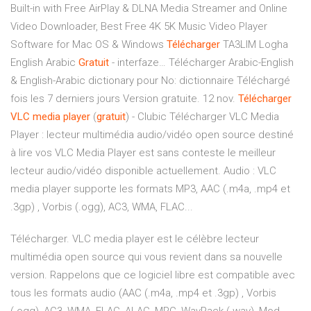
Built-in with Free AirPlay & DLNA Media Streamer and Online
Video Downloader, Best Free 4K 5K Music Video Player
Software for Mac OS & Windows
Télécharger
TA3LIM Logha
English Arabic
Gratuit
- interfaze…
Télécharger Arabic-English
& English-Arabic dictionary pour No: dictionnaire Téléchargé
fois les 7 derniers jours Version gratuite. 12 nov.
Télécharger
VLC
media
player
(
gratuit
) - Clubic Télécharger VLC Media
Player : lecteur multimédia audio/vidéo open source destiné
à lire vos VLC Media Player est sans conteste le meilleur
lecteur audio/vidéo disponible actuellement. Audio : VLC
media player supporte les formats MP3, AAC (.m4a, .mp4 et
.3gp) , Vorbis (.ogg), AC3, WMA, FLAC...
Télécharger. VLC media player est le célèbre lecteur
multimédia open source qui vous revient dans sa nouvelle
version. Rappelons que ce logiciel libre est compatible avec
tous les formats audio (AAC (.m4a, .mp4 et .3gp) , Vorbis