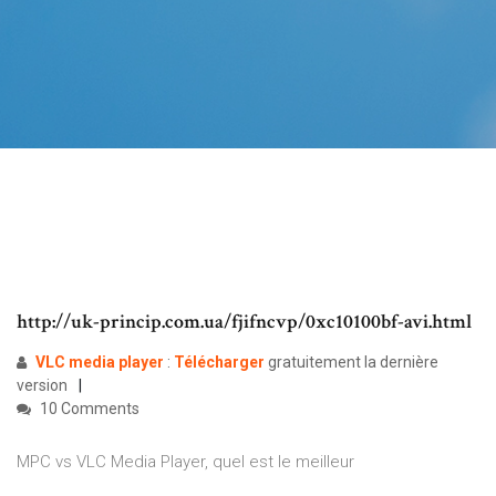
http://uk-princip.com.ua/fjifncvp/0xc10100bf-avi.html
VLC
media
player
:
Télécharger
gratuitement la dernière
version
10 Comments
MPC vs VLC Media Player, quel est le meilleur