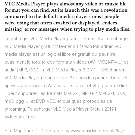
VLC Media Player plays almost any video or music file
format you can find. At its launch this was a revolution
compared to the default media players most people
were using that often crashed or displayed "codecs
missing" error messages when trying to play media files.
Télécharger VLC Media Player gratuit - Smart1Fo Télécharger
VLC Media Player gratuit 2 février 2019 Non Par admin VLC
media player, est un logiciel libre et gratuit qui peut lire
quasiment la totalité des formats vidéos (AVI, MKV, MP4 …) et
audio (MP3, OGG …). VLC Media Player 3.0.7.1 - Télécharger
VLC Media Player ne prend que 3 secondes pour débuter et
après vous n'aurez qu'à choisir le fichier et VLC pourra le lire.
Il peut supporter les formats MPEG-1, MPEG-2, MPEG-4, DivX,
mp3, ogg, ... et DVD, VCD, et quelques protocoles de
streaming. Telecharger VLC Media Player Gratuit 2019 |
VideoLAN Free
Site Map Page 1 - Generated by www.winxdvd.com
5KPlayer -