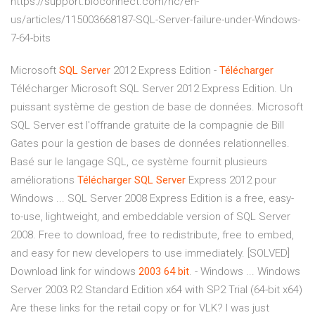
https://support.bioconnect.com/hc/en-
us/articles/115003668187-SQL-Server-failure-under-Windows-
7-64-bits
Microsoft
SQL
Server
2012 Express Edition -
Télécharger
Télécharger Microsoft SQL Server 2012 Express Edition. Un
puissant système de gestion de base de données. Microsoft
SQL Server est l'offrande gratuite de la compagnie de Bill
Gates pour la gestion de bases de données relationnelles.
Basé sur le langage SQL, ce système fournit plusieurs
améliorations
Télécharger
SQL
Server
Express 2012 pour
Windows ... SQL Server 2008 Express Edition is a free, easy-
to-use, lightweight, and embeddable version of SQL Server
2008. Free to download, free to redistribute, free to embed,
and easy for new developers to use immediately. [SOLVED]
Download link for windows
2003
64
bit
. - Windows ... Windows
Server 2003 R2 Standard Edition x64 with SP2 Trial (64-bit x64)
Are these links for the retail copy or for VLK? I was just