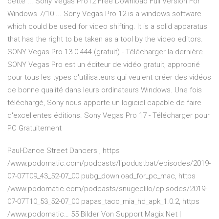
cette ... Sony Vegas Pro12 Free Download Full Version For
Windows 7/10 ... Sony Vegas Pro 12 is a windows software
which could be used for video shifting. It is a solid apparatus
that has the right to be taken as a tool by the video editors.
SONY Vegas Pro 13.0.444 (gratuit) - Télécharger la dernière ...
SONY Vegas Pro est un éditeur de vidéo gratuit, approprié
pour tous les types d'utilisateurs qui veulent créer des vidéos
de bonne qualité dans leurs ordinateurs Windows. Une fois
téléchargé, Sony nous apporte un logiciel capable de faire
d'excellentes éditions. Sony Vegas Pro 17 - Télécharger pour
PC Gratuitement
Paul-Dance Street Dancers
, https
/www.podomatic.com/podcasts/lipodustbat/episodes/2019-
07-07T09_43_52-07_00 pubg_download_for_pc_mac, https
/www.podomatic.com/podcasts/snugeclilo/episodes/2019-
07-07T10_53_52-07_00 papas_taco_mia_hd_apk_1.0.2, https
/www.podomatic…
55 Bilder Von Support Magix Net |