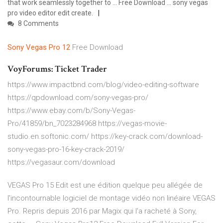
that work seamlessly together to ... Free Download ... sony vegas
pro video editor edit create.
8 Comments
Sony
Vegas
Pro
12
Free Download
VoyForums: Ticket Trader
https://www.impactbnd.com/blog/video-editing-software
https://qpdownload.com/sony-vegas-pro/
https://www.ebay.com/b/Sony-Vegas-
Pro/41859/bn_7023284968 https://vegas-movie-
studio.en.softonic.com/ https://key-crack.com/download-
sony-vegas-pro-16-key-crack-2019/
https://vegasaur.com/download
VEGAS Pro 15 Edit est une édition quelque peu allégée de
l'incontournable logiciel de montage vidéo non linéaire VEGAS
Pro. Repris depuis 2016 par Magix qui l'a racheté à Sony,