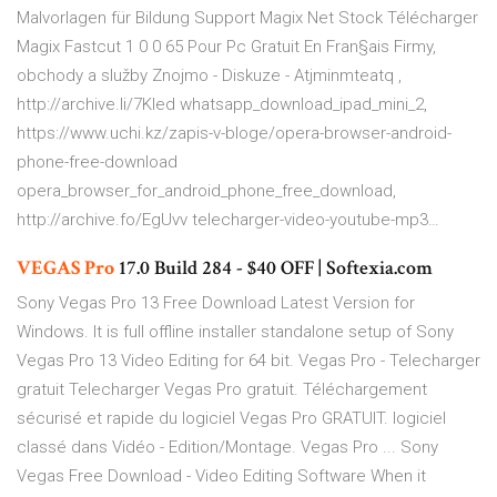
Malvorlagen für Bildung
Support Magix Net Stock Télécharger
Magix Fastcut 1 0 0 65 Pour Pc Gratuit En Fran§ais
Firmy,
obchody a služby Znojmo - Diskuze - Atjminmteatq
,
http://archive.li/7KIed whatsapp_download_ipad_mini_2,
https://www.uchi.kz/zapis-v-bloge/opera-browser-android-
phone-free-download
opera_browser_for_android_phone_free_download,
http://archive.fo/EgUvv telecharger-video-youtube-mp3…
VEGAS
Pro
17.0 Build 284 - $40 OFF | Softexia.com
Sony Vegas Pro 13 Free Download Latest Version for
Windows. It is full offline installer standalone setup of Sony
Vegas Pro 13 Video Editing for 64 bit. Vegas Pro - Telecharger
gratuit Telecharger Vegas Pro gratuit. Téléchargement
sécurisé et rapide du logiciel Vegas Pro GRATUIT. logiciel
classé dans Vidéo - Edition/Montage. Vegas Pro ... Sony
Vegas Free Download - Video Editing Software When it