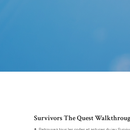
Survivors The Quest Walkthrough
Retrouvez tous les codes et astuces du jeu Surviv