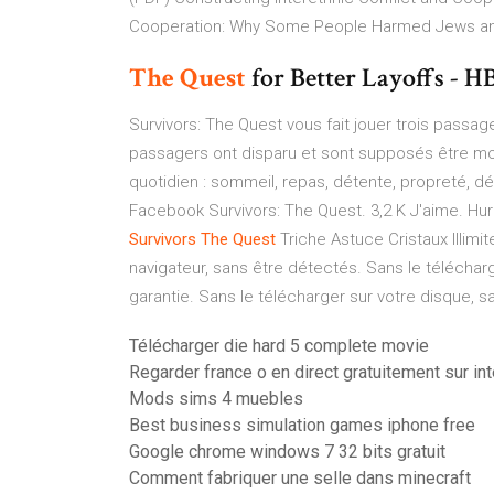
Cooperation: Why Some People Harmed Jews and
The Quest
for Better Layoffs -
Survivors: The Quest vous fait jouer trois passag
passagers ont disparu et sont supposés être mor
quotidien : sommeil, repas, détente, propreté, d
Facebook Survivors: The Quest. 3,2 K J'aime. Hur
Survivors
The
Quest
Triche Astuce Cristaux Illimi
navigateur, sans être détectés. Sans le télécharg
garantie. Sans le télécharger sur votre disque, s
Télécharger die hard 5 complete movie
Regarder france o en direct gratuitement sur int
Mods sims 4 muebles
Best business simulation games iphone free
Google chrome windows 7 32 bits gratuit
Comment fabriquer une selle dans minecraft