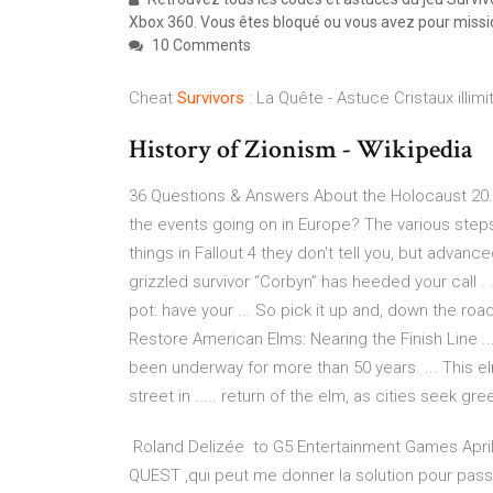
Xbox 360. Vous êtes bloqué ou vous avez pour missio
10 Comments
Cheat
Survivors
: La Quête - Astuce Cristaux illimit
History of Zionism - Wikipedia
36 Questions & Answers About the Holocaust 20. 
the events going on in Europe? The various steps t
things in Fallout 4 they don't tell you, but advance
grizzled survivor “Corbyn” has heeded your call . .
pot: have your ... So pick it up and, down the road
Restore American Elms: Nearing the Finish Line .
been underway for more than 50 years. ... This elm
street in ..... return of the elm, as cities seek g
‎ Roland Delizée ‎ to G5 Entertainment Games Apri
QUEST ,qui peut me donner la solution pour passe