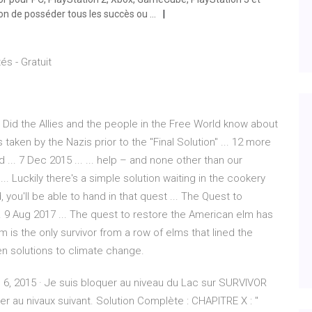
n de posséder tous les succès ou ...
és - Gratuit
Did the Allies and the people in the Free World know about
aken by the Nazis prior to the "Final Solution" ... 12 more
d ... 7 Dec 2015 ... ... help – and none other than our
... Luckily there's a simple solution waiting in the cookery
, you'll be able to hand in that quest ... The Quest to
.. 9 Aug 2017 ... The quest to restore the American elm has
 is the only survivor from a row of elms that lined the
reen solutions to climate change.
l 6, 2015 · Je suis bloquer au niveau du Lac sur SURVIVOR
r au nivaux suivant. Solution Complète : CHAPITRE X : "