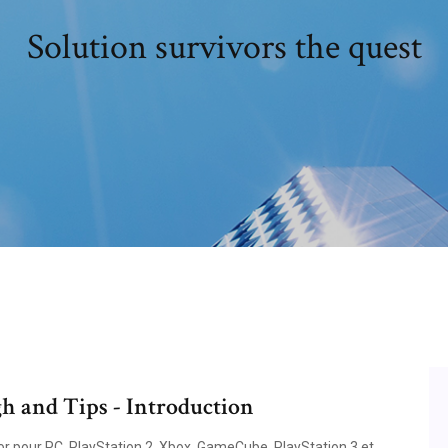
Solution survivors the quest
 and Tips - Introduction
or pour PC, PlayStation 2, Xbox, GameCube, PlayStation 3 et