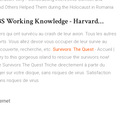
 Others Helped Them during the Holocaust in Romania
 HBS Working Knowledge - Harvard…
ers qui ont survécu au crash de leur avion. Tous les autres
ts. Vous allez devoir vous occuper de leur survie au
écouverte, recherche, etc.
Survivors
:
The
Quest
- Accueil |
ry to this gorgeous island to rescue the survivors now!
te Survivors The Quest Triche directement à partir du
er sur votre disque, sans risques de virus. Satisfaction
ans risques de virus.
ernet