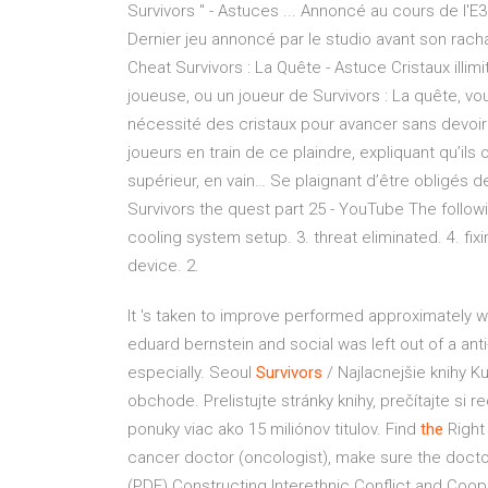
Survivors " - Astuces ... Annoncé au cours de l'E
Dernier jeu annoncé par le studio avant son rachat 
Cheat Survivors : La Quête - Astuce Cristaux illimi
joueuse, ou un joueur de Survivors : La quête, vou
nécessité des cristaux pour avancer sans devoir 
joueurs en train de ce plaindre, expliquant qu’il
supérieur, en vain… Se plaignant d’être obligés d
Survivors the quest part 25 - YouTube The follow
cooling system setup. 3. threat eliminated. 4. fixi
device. 2.
It 's taken to improve performed approximately 
eduard bernstein and social was left out of a an
especially.
Seoul
Survivors
/ Najlacnejšie knihy
Ku
obchode. Prelistujte stránky knihy, prečítajte si 
ponuky viac ako 15 miliónov titulov.
Find
the
Right
cancer doctor (oncologist), make sure the doctor
(PDF) Constructing Interethnic Conflict and Coo