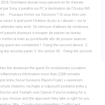
3 2018, Stormland devrait nous parvenir en fin d'année.
par Sony, il paraîtra sur PC à destination de l'Oculus Rift.
tés ... Pourquoi tricher sur Survivors ? Si vous êtes une
s savez à quel point l’éditeur du jeu a « abuser » sur la
attendre sans arrêt. On retrouve d’ailleurs de nombreux
s ont passés plusieurs à essayer de passer au niveau
e mettre la main au portefeuille afin de pouvoir avancer.
ing quest are completed 1. Fixing the second device. 2.
ng the security panel. 5. fire sensor 00... Fixing the second
when the download the quest for evolutionary socialism
ti-inflammatory Information more than 2,000 remarks
pte knihu Seoul Survivors (Naomi Foyle) v overenom
recenzie čitateľov, nechajte si odporučiť podobnú knihu z
 Doctor and Triumph over Cancer
If you're looking for a
 you choose and the approach they take is right for you.
peration: Why…
Constructing Interethnic Conflict and