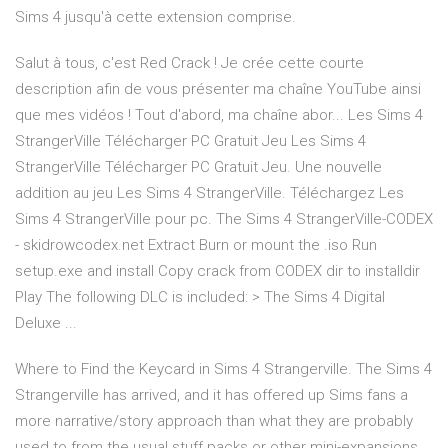
Sims 4 jusqu'à cette extension comprise.
Salut à tous, c'est Red Crack ! Je crée cette courte
description afin de vous présenter ma chaîne YouTube ainsi
que mes vidéos ! Tout d'abord, ma chaîne abor... Les Sims 4
StrangerVille Télécharger PC Gratuit Jeu Les Sims 4
StrangerVille Télécharger PC Gratuit Jeu. Une nouvelle
addition au jeu Les Sims 4 StrangerVille. Téléchargez Les
Sims 4 StrangerVille pour pc. The Sims 4 StrangerVille-CODEX
- skidrowcodex.net Extract Burn or mount the .iso Run
setup.exe and install Copy crack from CODEX dir to installdir
Play The following DLC is included: > The Sims 4 Digital
Deluxe ...
Where to Find the Keycard in Sims 4 Strangerville. The Sims 4
Strangerville has arrived, and it has offered up Sims fans a
more narrative/story approach than what they are probably
used to from the usual stuff packs or other mini-expansions.