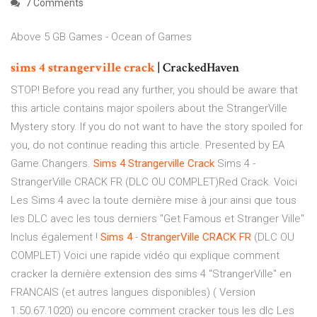
7 Comments
Above 5 GB Games - Ocean of Games
sims
4
strangerville
crack
| CrackedHaven
STOP! Before you read any further, you should be aware that
this article contains major spoilers about the StrangerVille
Mystery story. If you do not want to have the story spoiled for
you, do not continue reading this article. Presented by EA
Game Changers.
Sims
4
Strangerville
Crack
Sims 4 -
StrangerVille CRACK FR (DLC OU COMPLET)Red Crack. Voici
Les Sims 4 avec la toute dernière mise à jour ainsi que tous
les DLC avec les tous derniers "Get Famous et Stranger Ville"
Inclus également !
Sims
4
-
StrangerVille
CRACK
FR
(DLC OU
COMPLET) Voici une rapide vidéo qui explique comment
cracker la dernière extension des sims 4 "StrangerVille" en
FRANCAIS (et autres langues disponibles) ( Version
1.50.67.1020) ou encore comment cracker tous les dlc Les