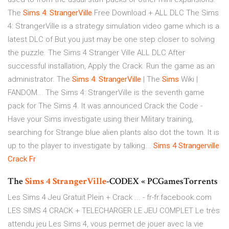
The
Sims
4
:
StrangerVille
Free Download + ALL DLC The Sims
4: StrangerVille is a strategy simulation video game which is a
latest DLC of But you just may be one step closer to solving
the puzzle. The Sims 4 Stranger Ville ALL DLC After
successful installation, Apply the Crack. Run the game as an
administrator. The
Sims
4
:
StrangerVille
| The
Sims
Wiki |
FANDOM... The Sims 4: StrangerVille is the seventh game
pack for The Sims 4. It was announced Crack the Code -
Have your Sims investigate using their Military training,
searching for Strange blue alien plants also dot the town. It is
up to the player to investigate by talking...
Sims
4
Strangerville
Crack
Fr
The
Sims
4
StrangerVille
-CODEX « PCGamesTorrents
Les Sims 4 Jeu Gratuit Plein + Crack ... - fr-fr.facebook.com
LES SIMS 4 CRACK + TELECHARGER LE JEU COMPLET Le très
attendu jeu Les Sims 4, vous permet de jouer avec la vie