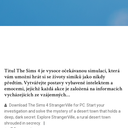
Titul The Sims 4 je vysoce očekávanou simulací, která
vám umožní hrát si se životy simíků jako nikdy
předtím. Vytvářejte postavy vybavené intelektem a
emocemi, jejichž každá akce je založená na informacích
vycházejících ze vzájemných…
Download The Sims 4 StrangerVille for PC. Start your
investigation and solve the mystery of a desert town that holds a
deep, dark secret. Explore StrangerVille, a rural desert town
shrouded in secrecy.