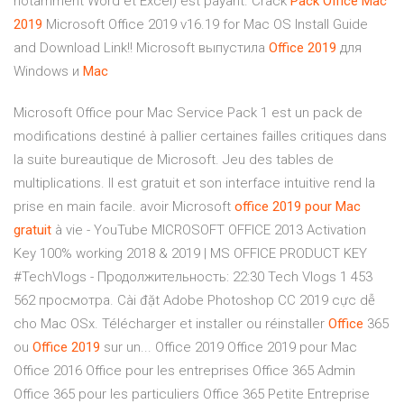
notamment Word et Excel) est payant. Crack
Pack
Office
Mac
2019
Microsoft Office 2019 v16.19 for Mac OS Install Guide
and Download Link!! Microsoft выпустила
Office
2019
для
Windows и
Mac
Microsoft Office pour Mac Service Pack 1 est un pack de
modifications destiné à pallier certaines failles critiques dans
la suite bureautique de Microsoft. Jeu des tables de
multiplications. Il est gratuit et son interface intuitive rend la
prise en main facile. avoir Microsoft
office
2019
pour
Mac
gratuit
à vie - YouTube MICROSOFT OFFICE 2013 Activation
Key 100% working 2018 & 2019 | MS OFFICE PRODUCT KEY
#TechVlogs - Продолжительность: 22:30 Tech Vlogs 1 453
562 просмотра. Cài đặt Adobe Photoshop CC 2019 cực dễ
cho Mac OSx. Télécharger et installer ou réinstaller
Office
365
ou
Office
2019
sur un... Office 2019 Office 2019 pour Mac
Office 2016 Office pour les entreprises Office 365 Admin
Office 365 pour les particuliers Office 365 Petite Entreprise