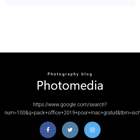
https://www.google.com/search?
num=100&q=pack+office+2019+pour+mac+gratuit&tbm=is