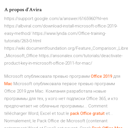
A propos d'Avira
https://support.google.com/a/answer/6165960?hl=en
https://albviral.com/download-install-microsoft-office-2019-
easy-method/ https://www.lynda.com/Office-training-
tutorials/263-0.html
https://wiki.documentfoundation.org/Feature_Comparison:_Libre
_Microsoft_Office https://ansonalex.com/tutorials/deactivate-
product-key-in-microsoft-office-2011-for-mac/
Microsoft опубликовала превью программ
Office
2019
для
Mac
Microsoft опубликовала первое превью программ
Office 2019 для Mac. Компания разработала новые
программы для тех, у кого нет подписки Office 365, и кто
предпочитает не облачные программы... Comment
télécharger Word, Excel et tout le
pack
Office
gratuit
et...
Normalement, le Pack Office de Microsoft (contenant