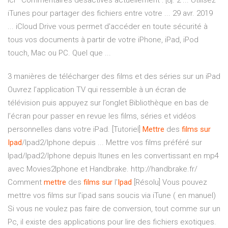
ici · Commentaires désactivés actuellement : [8]. 2 ... Utilisez
iTunes pour partager des fichiers entre votre ... 29 avr. 2019
... iCloud Drive vous permet d'accéder en toute sécurité à
tous vos documents à partir de votre iPhone, iPad, iPod
touch, Mac ou PC. Quel que ...
3 manières de télécharger des films et des séries sur un iPad
Ouvrez l’application TV qui ressemble à un écran de
télévision puis appuyez sur l’onglet Bibliothèque en bas de
l’écran pour passer en revue les films, séries et vidéos
personnelles dans votre iPad. [Tutoriel]
Mettre
des
films
sur
Ipad
/Ipad2/Iphone depuis ... Mettre vos films préféré sur
Ipad/Ipad2/Iphone depuis Itunes en les convertissant en mp4
avec Movies2Iphone et Handbrake. http://handbrake.fr/
Comment
mettre
des
films
sur
l'
Ipad
[Résolu] Vous pouvez
mettre vos films sur l'ipad sans soucis via iTune ( en manuel)
Si vous ne voulez pas faire de conversion, tout comme sur un
Pc, il existe des applications pour lire des fichiers exotiques.