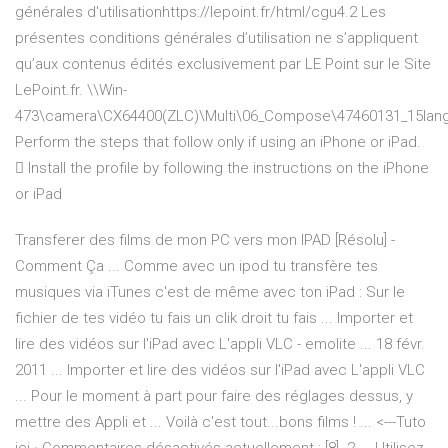
générales d'utilisationhttps://lepoint.fr/html/cgu4.2 Les
présentes conditions générales d’utilisation ne s’appliquent
qu’aux contenus édités exclusivement par LE Point sur le Site
LePoint.fr.
\\Win-
473\camera\CX64400(ZLC)\Multi\06_Compose\47460131_15lan
Perform the steps that follow only if using an iPhone or iPad.
 Install the profile by following the instructions on the iPhone
or iPad
Transferer des films de mon PC vers mon IPAD [Résolu] -
Comment Ça ... Comme avec un ipod tu transfère tes
musiques via iTunes c'est de même avec ton iPad : Sur le
fichier de tes vidéo tu fais un clik droit tu fais ... Importer et
lire des vidéos sur l'iPad avec L'appli VLC - emolite ... 18 févr.
2011 ... Importer et lire des vidéos sur l'iPad avec L'appli VLC
... Pour le moment à part pour faire des réglages dessus, y
mettre des Appli et ... Voilà c'est tout...bons films ! ... <---Tuto