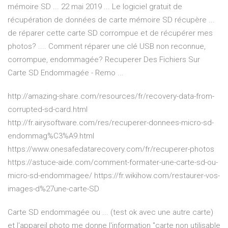
mémoire SD ... 22 mai 2019 ... Le logiciel gratuit de
récupération de données de carte mémoire SD récupère ...
de réparer cette carte SD corrompue et de récupérer mes
photos? .... Comment réparer une clé USB non reconnue,
corrompue, endommagée? Recuperer Des Fichiers Sur
Carte SD Endommagée - Remo ...
http://amazing-share.com/resources/fr/recovery-data-from-
corrupted-sd-card.html
http://fr.airysoftware.com/res/recuperer-donnees-micro-sd-
endommag%C3%A9.html
https://www.onesafedatarecovery.com/fr/recuperer-photos
https://astuce-aide.com/comment-formater-une-carte-sd-ou-
micro-sd-endommagee/ https://fr.wikihow.com/restaurer-vos-
images-d%27une-carte-SD
Carte SD endommagée ou ... (test ok avec une autre carte)
et l'appareil photo me donne l'information "carte non utilisable