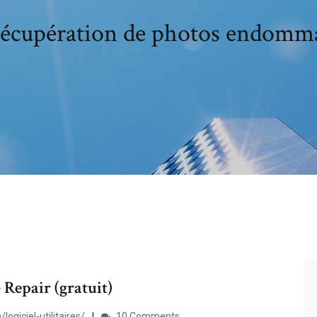
 récupération de photos endomma
Repair (gratuit)
giciel-utilitaires/
10 Comments