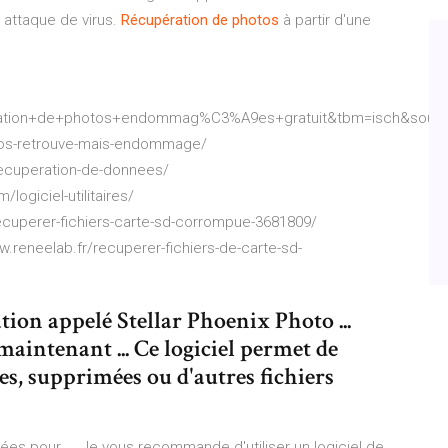
 attaque de virus.
Récupération
de
photos
à partir d'une
ation+de+photos+endommag%C3%A9es+gratuit&tbm=isch&sour
otos-retrouve-mais-endommage/
e-recuperation-de-donnees/
ogiciel-utilitaires/
recuperer-fichiers-carte-sd-corrompue-3681809/
.reneelab.fr/recuperer-fichiers-de-carte-sd-
ation appelé Stellar Phoenix Photo ...
intenant ... Ce logiciel permet de
, supprimées ou d'autres fichiers
ées pour ... Je vous recommande d'utiliser un logiciel de