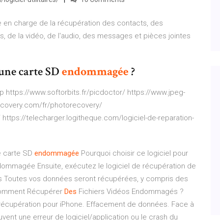
e en charge de la récupération des contacts, des
, de la vidéo, de l'audio, des messages et pièces jointes
une carte SD
endommagée
?
p https://www.softorbits.fr/picdoctor/ https://www.jpeg-
erecovery.com/fr/photorecovery/
 https://telecharger.logitheque.com/logiciel-de-reparation-
 carte SD
endommagée
Pourquoi choisir ce logiciel pour
ommagée Ensuite, exécutez le logiciel de récupération de
ers Toutes vos données seront récupérées, y compris des
 Comment Récupérer
Des
Fichiers Vidéos Endommagés ?
e récupération pour iPhone. Effacement de données. Face à
nt une erreur de logiciel/application ou le crash du