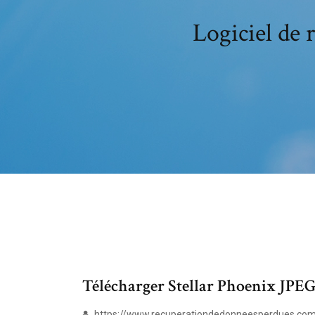
Logiciel de
Télécharger Stellar Phoenix JPEG 
https://www.recuperationdedonneesperdues.com/lo