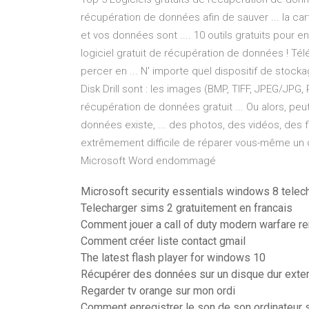
récupération de données afin de sauver ... la 
et vos données sont .... 10 outils gratuits pour
logiciel gratuit de récupération de données ! Tél
percer en ... N' importe quel dispositif de sto
Disk Drill sont : les images (BMP, TIFF, JPEG/JPG, PN
récupération de données gratuit ... Ou alors, peu
données existe, ... des photos, des vidéos, des fic
extrêmement difficile de réparer vous-même un 
Microsoft Word endommagé
Microsoft security essentials windows 8 telech
Telecharger sims 2 gratuitement en francais
Comment jouer a call of duty modern warfare r
Comment créer liste contact gmail
The latest flash player for windows 10
Récupérer des données sur un disque dur exte
Regarder tv orange sur mon ordi
Comment enregistrer le son de son ordinateur s