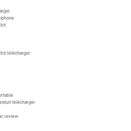
arger
 iphone
 bit
bit télécharger
ortable
atuit télécharger
ac review