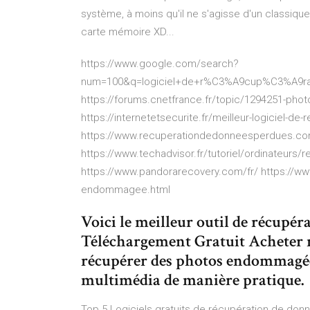
système, à moins qu'il ne s'agisse d'un classique
carte mémoire XD...
https://www.google.com/search?
num=100&q=logiciel+de+r%C3%A9cup%C3%A9r
https://forums.cnetfrance.fr/topic/1294251-ph
https://internetetsecurite.fr/meilleur-logiciel-d
https://www.recuperationdedonneesperdues.com/l
https://www.techadvisor.fr/tutoriel/ordinateurs/
https://www.pandorarecovery.com/fr/ https://www
endommagee.html
Voici le meilleur outil de récupér
Téléchargement Gratuit Acheter ma
récupérer des photos endommagées
multimédia de manière pratique.
Top 5 Logiciels gratuits de récupération de donn