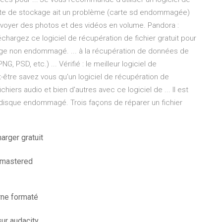
carte de stockage ait un problème (carte sd endommagée)
 envoyer des photos et des vidéos en volume. Pandora :
échargez ce logiciel de récupération de fichier gratuit pour
ckage non endommagé. ... à la récupération de données de
G, PSD, etc.) ... Vérifié : le meilleur logiciel de
t-être savez vous qu'un logiciel de récupération de
hiers audio et bien d'autres avec ce logiciel de ... Il est
disque endommagé. Trois façons de réparer un fichier
arger gratuit
emastered
rne formaté
ur audacity