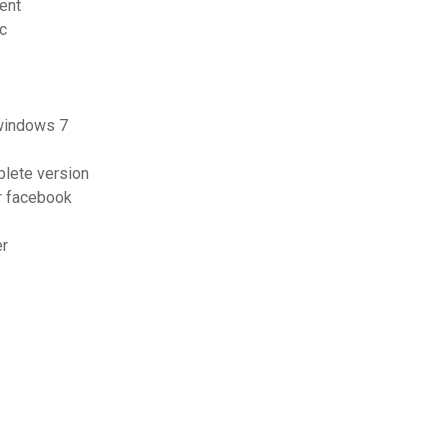
ent
pc
 windows 7
plete version
r facebook
er