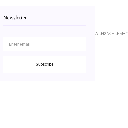
Newsletter
ce=univ&hl=en&sa=X&ved=0ahUKEwiRubma0r_kAhWUH3AKHUEMBf
Subscribe