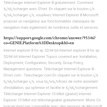
Télécharger Internet Explorer 8 gratuitement. Comment
tï¿½lï¿½charger avec 01net. En cliquant sur le bouton ï¿½
tï¿½lï¿½charger ï¿½, vousAvec Internet Explorer 8 Microsoft
propose un navigateur aux fonctionnalités classiques de
navigation mais également de nombreux outils et services...
https://support.google.com/chrome/answer/95346?
co=GENIE.Platform%3DDesktop&hl=en
Internet explorer 8 for xp 32/64 bit Internet explorer 8 for xp
32/64 bit Internet Explorer Topics covered are: Installation,
Deployment, Configuration, Security, Group Policy,
Management questions. Télécharger Internet Explorer 8 -
01net.com - Telecharger.com En cliquant sur le bouton ï¿½
tï¿½lï¿½charger ï¿½, vous bï¿½nï¿½ficiez de notre assistant
d'installation, qui optimise et facilite le tï¿½lï¿½chargement.
Télécharger Internet Explorer 10 64bit (gratuit) Internet
Explorer 10 64bit est téléchargeable gratuitement. Moins Ce
logiciel n'est pas compatible avec des versions de Microsoft