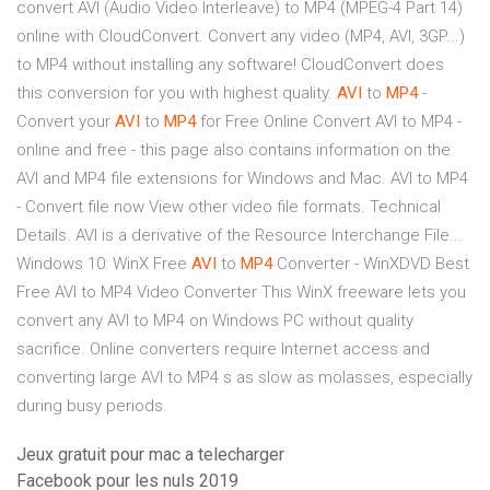
convert AVI (Audio Video Interleave) to MP4 (MPEG-4 Part 14)
online with CloudConvert. Convert any video (MP4, AVI, 3GP...)
to MP4 without installing any software! CloudConvert does
this conversion for you with highest quality.
AVI
to
MP4
-
Convert your
AVI
to
MP4
for Free Online Convert AVI to MP4 -
online and free - this page also contains information on the
AVI and MP4 file extensions for Windows and Mac. AVI to MP4
- Convert file now View other video file formats. Technical
Details. AVI is a derivative of the Resource Interchange File...
Windows 10: WinX Free
AVI
to
MP4
Converter - WinXDVD Best
Free AVI to MP4 Video Converter This WinX freeware lets you
convert any AVI to MP4 on Windows PC without quality
sacrifice. Online converters require Internet access and
converting large AVI to MP4 s as slow as molasses, especially
during busy periods.
Jeux gratuit pour mac a telecharger
Facebook pour les nuls 2019