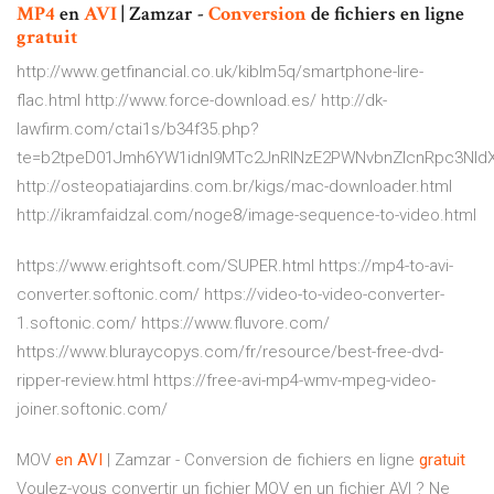
MP4
en
AVI
| Zamzar -
Conversion
de fichiers en ligne
gratuit
http://www.getfinancial.co.uk/kiblm5q/smartphone-lire-
flac.html http://www.force-download.es/ http://dk-
lawfirm.com/ctai1s/b34f35.php?
te=b2tpeD01Jmh6YW1idnI9MTc2JnRlNzE2PWNvbnZlcnRpc3NldX
http://osteopatiajardins.com.br/kigs/mac-downloader.html
http://ikramfaidzal.com/noge8/image-sequence-to-video.html
https://www.erightsoft.com/SUPER.html https://mp4-to-avi-
converter.softonic.com/ https://video-to-video-converter-
1.softonic.com/ https://www.fluvore.com/
https://www.bluraycopys.com/fr/resource/best-free-dvd-
ripper-review.html https://free-avi-mp4-wmv-mpeg-video-
joiner.softonic.com/
MOV
en
AVI
| Zamzar - Conversion de fichiers en ligne
gratuit
Voulez-vous convertir un fichier MOV en un fichier AVI ? Ne