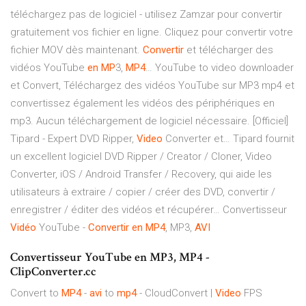
téléchargez pas de logiciel - utilisez Zamzar pour convertir
gratuitement vos fichier en ligne. Cliquez pour convertir votre
fichier MOV dès maintenant.
Convertir
et télécharger des
vidéos YouTube
en
MP
3,
MP4
…
YouTube to video downloader
et Convert, Téléchargez des vidéos YouTube sur MP3 mp4 et
convertissez également les vidéos des périphériques en
mp3. Aucun téléchargement de logiciel nécessaire.
[Officiel]
Tipard - Expert DVD Ripper,
Video
Converter et…
Tipard fournit
un excellent logiciel DVD Ripper / Creator / Cloner, Video
Converter, iOS / Android Transfer / Recovery, qui aide les
utilisateurs à extraire / copier / créer des DVD, convertir /
enregistrer / éditer des vidéos et récupérer… Convertisseur
Vidéo
YouTube -
Convertir
en
MP4
, MP3,
AVI
Convertisseur YouTube en MP3, MP4 -
ClipConverter.cc
Convert to
MP4
-
avi
to
mp4
- CloudConvert |
Video
FPS