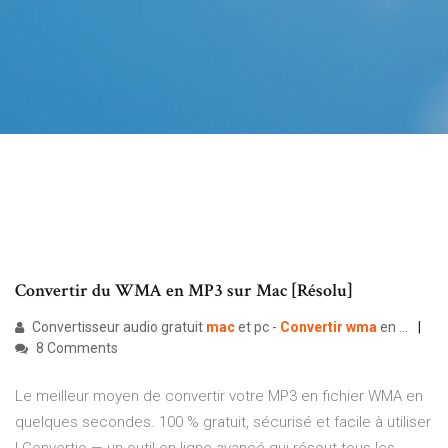
Convertir du WMA en MP3 sur Mac [Résolu]
Convertisseur audio gratuit
mac
et pc -
Convertir
wma
en ...
8 Comments
Le meilleur moyen de convertir votre MP3 en fichier WMA en
quelques secondes. 100 % gratuit, sécurisé et facile à utiliser