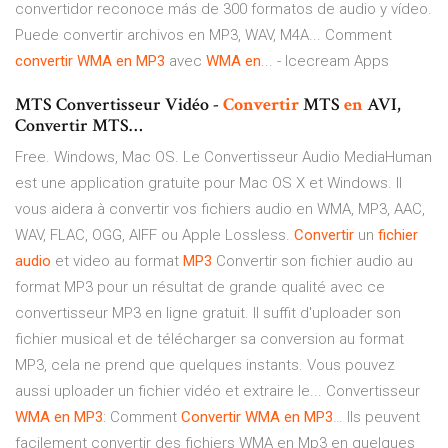
convertidor reconoce más de 300 formatos de audio y vídeo.
Puede convertir archivos en MP3, WAV, M4A... Comment
convertir
WMA
en
MP3
avec
WMA
en
... - Icecream Apps
MTS Convertisseur Vidéo -
Convertir
MTS
en
AVI,
Convertir MTS…
Free. Windows, Mac OS. Le Convertisseur Audio MediaHuman
est une application gratuite pour Mac OS X et Windows. Il
vous aidera à convertir vos fichiers audio en WMA, MP3, AAC,
WAV, FLAC, OGG, AIFF ou Apple Lossless.
Convertir
un
fichier
audio
et video au format
MP
3
Convertir son fichier audio au
format MP3 pour un résultat de grande qualité avec ce
convertisseur MP3 en ligne gratuit. Il suffit d'uploader son
fichier musical et de télécharger sa conversion au format
MP3, cela ne prend que quelques instants. Vous pouvez
aussi uploader un fichier vidéo et extraire le... Convertisseur
WMA
en
MP
3
: Comment
Convertir
WMA
en
MP
3
… Ils peuvent
facilement convertir des fichiers WMA en Mp3 en quelques