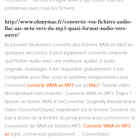
! Convertio — un outil en ligne avancé qui résout tous les
problèmes avec tous les fichiers.
http://www.ohmymac.fr/convertir-vos-fichiers-audio-
flac-aac-m4a-vers-du-mp3-quasi-format-audio-vers-
autre/
Ils peuvent facilement convertir des fichiers WMA en Mp3 en
quelques secondes. Il peut également convertir n'importe
quel fichier audio avec une meilleure qualité d' audio
originale. Avantages: Il est disponible gratuitement. Il est
compatible avec Mac sous le système d'exploitation Linux.
Comment
convertir
WMA
en
MP
3
sur un
Mac
? Tutoriel vidéo:
Wondershare UniConverter - Convertir WMA en MP3. Étape 1
Ajouter un fichier WMA à UniConverter (originally Wondershare
Video ConverterCliquez maintenant sur le bouton Convertir en
bas à droite de la fenêtre du programme pour commencer la
conversion de WMA en fichiers MP3.
Convertir
WMA
en
MP
3
en
ligne, conversion gratuitement .… Convertissez