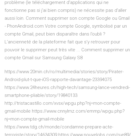
problème (le téléchargement d'applications qui ne
fonctionne pas si j'ai bien compris) ne nécessite pas d'aller
aussi loin. Comment supprimer son compte Google ou Gmail
- PhonAndroid.com Votre compte Google, symbolisé par un
compte Gmail, peut bien disparaître dans l’oubli ?
L’ancienneté de la plateforme fait que s’y retrouver pour
pouvoir le supprimer peut très vite ... Comment supprimer un
compte Gmail sur Samsung Galaxy S8
https://www.20min.ch/ro/multimedia/stories/story/Pirater-
Android-plut-t-que-iOS-rapporte-davantage-23394075
https://www.24heures.ch/high-tech/samsung-lance-vendredi-
smartphone-pliable/story/19840133
http://tristacastillo.com/xvsx/wpgu.php?nj=mon-compte-
gmail-mobile https://www.cnnylmz.com/emmp/wpgu.php?
nj=mon-compte-gmail-mobile
https://www.tdg.ch/monde/condamne-prepare-acte-
terroriste/story/14634309 https://www.nouvelobs.com/rue89/