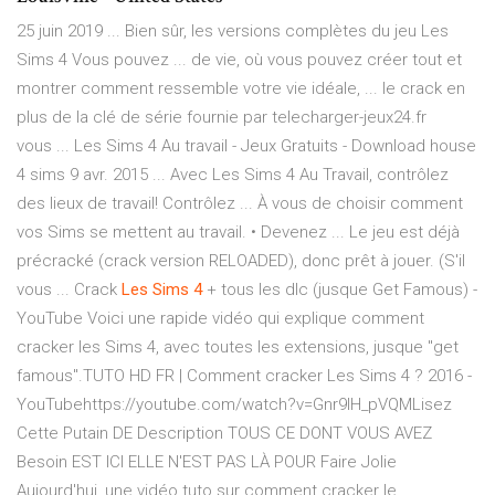
25 juin 2019 ... Bien sûr, les versions complètes du jeu Les
Sims 4 Vous pouvez ... de vie, où vous pouvez créer tout et
montrer comment ressemble votre vie idéale, ... le crack en
plus de la clé de série fournie par telecharger-jeux24.fr
vous ... Les Sims 4 Au travail - Jeux Gratuits - Download house
4 sims 9 avr. 2015 ... Avec Les Sims 4 Au Travail, contrôlez
des lieux de travail! Contrôlez ... À vous de choisir comment
vos Sims se mettent au travail. • Devenez ... Le jeu est déjà
précracké (crack version RELOADED), donc prêt à jouer. (S'il
vous ...
Crack
Les
Sims
4
+ tous les dlc (jusque Get Famous) -
YouTube
Voici une rapide vidéo qui explique comment
cracker les Sims 4, avec toutes les extensions, jusque "get
famous".TUTO HD FR | Comment cracker Les Sims 4 ? 2016 -
YouTubehttps://youtube.com/watch?v=Gnr9IH_pVQMLisez
Cette Putain DE Description TOUS CE DONT VOUS AVEZ
Besoin EST ICI ELLE N'EST PAS LÀ POUR Faire Jolie
Aujourd'hui, une vidéo tuto sur comment cracker le...