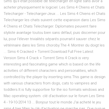
Sims qu'il était possible de télécharger en ligne sans avoir à
acheter physiquement le logiciel. Les Sims 4 Chiens et Chats
Telecharger - Telecharger-Jeux ... Les Sims 4 Chiens et Chats
Telecharger les chats suivent cette expansion dans Les Sims
4 Chiens et Chats Telecharger. Diplomates peuvent faire
styliste avantage toutou bien sans défaut, puis discerner pour
lui, pour l’élever trivialités séparés pourrait-il sauver chez le
vétérinaire dans les Sims choroby.The 4: Montrer du doigt les
... Sims 4 Cracked + Torrent Download Full Free Latest
Version Sims 4 Crack + Torrent Sims 4 Crack is very
interesting and fascinating game which is based on the life
activities of different characters and personalities, which
controlled by the player by inserting sims.This game is design
with various characters from dogs, cats to vampires and
toddlers.It is fully supportive for the iso formats windows and
Mac operating system. clé d'activation sur le forum Les Sims
4 - 19-10-2014 13 ... Bonjour tout le monde J'ai acheté le jeu
sims 4 hier Mais la clé d'activation ne marche pas. Que puis-je