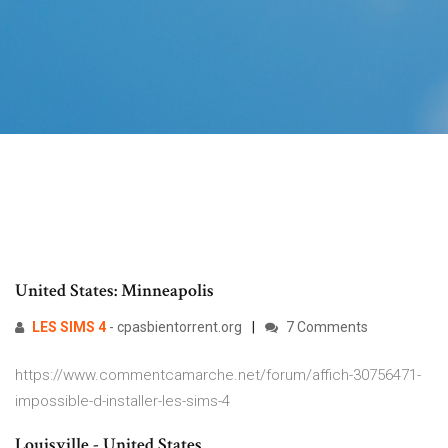
United States: Minneapolis
LES
SIMS
4
- cpasbientorrent.org
7 Comments
https://www.commentcamarche.net/forum/affich-30756471-
impossible-d-installer-les-sims-4
Louisville - United States