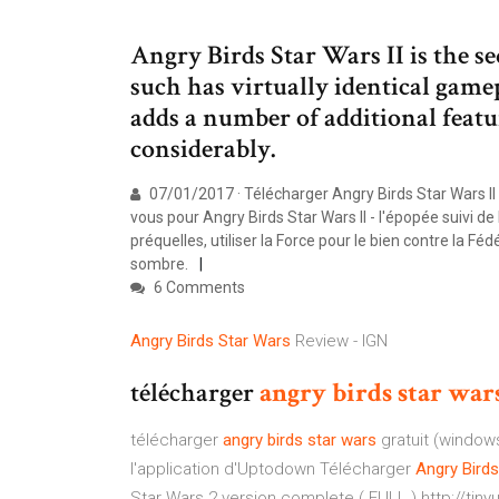
Angry Birds Star Wars II is the s
such has virtually identical gamep
adds a number of additional featu
considerably.
07/01/2017 · Télécharger Angry Birds Star Wars II
vous pour Angry Birds Star Wars II - l'épopée suivi de
préquelles, utiliser la Force pour le bien contre la F
sombre.
6 Comments
Angry Birds
Star Wars
Review - IGN
télécharger
angry
birds
star
war
télécharger
angry
birds
star
wars
gratuit (windows
l'application d'Uptodown Télécharger
Angry
Birds
Star Wars 2 version complete ( FULL ) http://tin