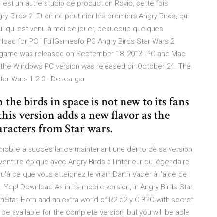
 est un autre studio de production Rovio, cette fois
irds 2. Et on ne peut nier les premiers Angry Birds, qui
eul qui est venu à moi de jouer, beaucoup quelques
nload for PC | FullGamesforPC Angry Birds Star Wars 2
e game was released on September 18, 2013. PC and Mac
the Windows PC version was released on October 24. The
Star Wars 1.2.0 - Descargar
the birds in space is not new to its fans
his version adds a new flavor as the
haracters from Star wars.
u mobile à succès lance maintenant une démo de sa version
enture épique avec Angry Birds à l'intérieur du légendaire
'à ce que vous atteignez le vilain Darth Vader à l'aide de
- Yep! Download As in its mobile version, in Angry Birds Star
thStar, Hoth and an extra world of R2-d2 y C-3PO with secret
ly be available for the complete version, but you will be able