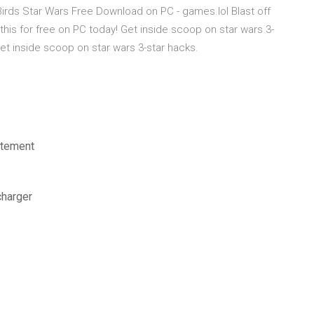
y Birds Star Wars Free Download on PC - games.lol Blast off
his for free on PC today! Get inside scoop on star wars 3-
et inside scoop on star wars 3-star hacks.
uitement
charger