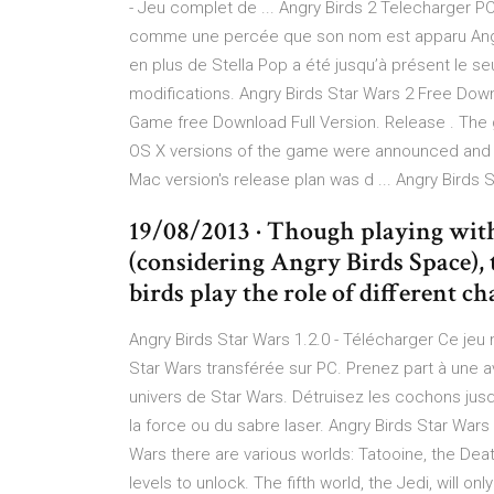
- Jeu complet de ... Angry Birds 2 Telecharger PC
comme une percée que son nom est apparu Angry B
en plus de Stella Pop a été jusqu’à présent le s
modifications. Angry Birds Star Wars 2 Free Dow
Game free Download Full Version. Release . Th
OS X versions of the game were announced and 
Mac version's release plan was d ... Angry Birds 
19/08/2013 · Though playing with 
(considering Angry Birds Space), t
birds play the role of different c
Angry Birds Star Wars 1.2.0 - Télécharger Ce je
Star Wars transférée sur PC. Prenez part à une av
univers de Star Wars. Détruisez les cochons jusqu
la force ou du sabre laser. Angry Birds Star Wars 
Wars there are various worlds: Tatooine, the Dea
levels to unlock. The fifth world, the Jedi, will on