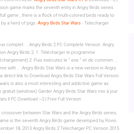
sion game marks the seventh entry in Angry Birds series.
ull game , there is a flock of multi-colored birds ready to
 by a herd of pigs.
Angry
Birds
Star
Wars
- Telecharger
jeux complet ... Angry Birds 2 PC Complete Version. Angry
tion Angry Birds 2. 1. Télécharger le programme
téléchargement) 2. Puis exécutez le “.exe ” et de commen ...
ee with ... Angry Birds Star Wars is a new version in Angry
a direct link to Download Angry Birds Star Wars Full Version
r wars is also a most interesting and addictive game as
rs gratuit (windows) Garder Angry Birds Star Wars mis à jour
ars II PC Download ~2 | Free Full Version
 a crossover between Star Wars and the Angry Birds series,
game is the seventh Angry Birds game developed by Rovio
eptember 18, 2013 Angry Birds 2 Telecharger PC Version 2015