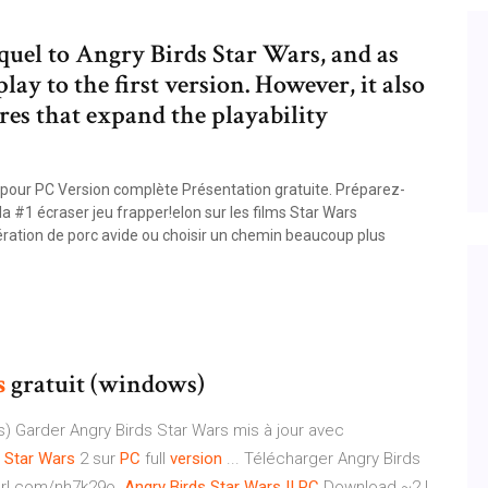
equel to Angry Birds Star Wars, and as
lay to the first version. However, it also
res that expand the playability
 pour PC Version complète Présentation gratuite. Préparez-
 la #1 écraser jeu frapper!elon sur les films Star Wars
édération de porc avide ou choisir un chemin beaucoup plus
s
gratuit (windows)
) Garder Angry Birds Star Wars mis à jour avec
Star
Wars
2 sur
PC
full
version
... Télécharger Angry Birds
yurl.com/nh7k29o.
Angry Birds Star Wars II
PC
Download ~2 |